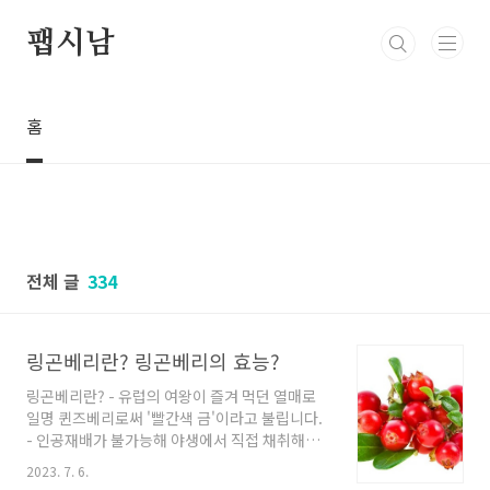
본문 바로가기
팹시남
홈
전체 글
334
링곤베리란? 링곤베리의 효능?
링곤베리란? - 유럽의 여왕이 즐겨 먹던 열매로
일명 퀸즈베리로써 '빨간색 금'이라고 불립니다.
- 인공재배가 불가능해 야생에서 직접 채취해야
하는 매우 귀한 건강식으로 최근에는 영국에서
2023. 7. 6.
10대 슈퍼푸드로 뽑혔으며, 주로 약재로 사용되