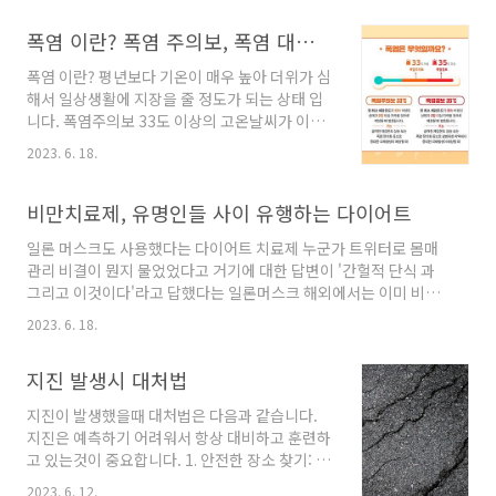
거나 건강식으로 많이 섭취합니다. - 주요 서식지
는 북유럽(대표지역 핀란드)과 북미지역으로 알
폭염 이란? 폭염 주의보, 폭염 대처방법
려져 있습니다. 링곤베리의 효능은? * 혈당과 지
폭염 이란? 평년보다 기온이 매우 높아 더위가 심
방 억제 - 혈당 조절, 콜레스테롤&중성지방 개선,
해서 일상생활에 지장을 줄 정도가 되는 상태 입
앞선 연구와 동일한 연구에서 링곤베리의 심혈관
니다. 폭염주의보 33도 이상의 고온날씨가 이틀
계 개선 효과도 확인할 수 있습니다. - 고지방 식
이상 지속되면 발령 혹은 급격한 체감 온도 상승
이 후 링곤베리를 섭취한 쥐들은 고지방 식이 쥐
2023. 6. 18.
또는 폭염 장기화 등으로 중대한 피해발생이 예
들보다 혈당 증가가 억제되었고, 총 콜레스테롤
상될때 폭염경보 35도 이상의 고온날씨가 이틀
함량을 감소시켰으며, 중성 지방 수치 또한 감소
이상 지속되면 발령 혹은 급격한 체감 온도 상승
비만치료제, 유명인들 사이 유행하는 다이어트
시켰습니다. * 노화 방지 - 링곤베리의 주요 효
또는 폭염 장기화 등으로 광범위한 지역에서 중
능..
일론 머스크도 사용했다는 다이어트 치료제 누군가 트위터로 몸매
대한 피해발생이 예상될때 폭염 안전 수칙 1. 음
관리 비결이 뭔지 물었었다고 거기에 대한 답변이 '간헐적 단식 과
료보다 수분섭취를 많이 한다 2. 현기증 두통 발
그리고 이것이다'라고 답했다는 일론머스크 해외에서는 이미 비만
생시 시원한 장소로 이동한다 3. 운도가 높아지는
치료제로 유명인들 사이에서 유행이 되고 있고 유명 여배우는 3주
10~12시 가장더운 14시~16시에는 가급적 야외
2023. 6. 18.
만에 7kg감량 했다고도 하는등 많이 회자가 되고 있다고 한다 우선
활동을 자제한다 4. 노인,환자등의 안부는 수시로
먹는 약이 아닌 직접 주사가 가능한 주사제 해당 치료제의 이름은
확인한다 5. 냉방기기 사용시 실내외 온도차를 5
지진 발생시 대처법
위고비 라고 한다 대한민국에서도 4월27일 식품의약품안전처에서
도 내외로 유지한다 또한 기상상황을 수시로 확..
위고비 프리필드펜 5개 용량(0.25mg, 0.5mg, 1.0mg, 1.7mg,
지진이 발생했을때 대처법은 다음과 같습니다.
2.4mg) 을 국내 허가했다고 한다 지방을 녹이는 작용이 아닌 배고
지진은 예측하기 어려워서 항상 대비하고 훈련하
픔을 덜 느끼게 하여 음식 섭취를 줄이도록 하는 효과가 있는듯 어
고 있는것이 중요합니다. 1. 안전한 장소 찾기: 가
떤작용을 하기에 배고픔이 안느껴지도록 하는걸까? 우리..
능한 한 빨리 안전한 장소를 찾아 이동해야합니
2023. 6. 12.