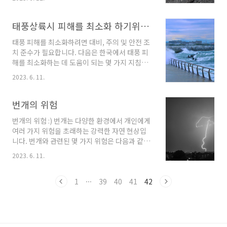
다. 즉시 건물에 들어가거나 열린 공간을 떠나야
합니다. 건물 내부: 가능하면 건물의 튼튼한 구조
물 안으로 들어가십시오. 기둥이나 현관문 주변
태풍상륙시 피해를 최소화 하기위한 조치사항
은 피하세요. 열린 공간: 건물에 들어갈 수 없는
태풍 피해를 최소화하려면 대비, 주의 및 안전 조
경우 열린 공간의 안전한 장소로 이동하십시오.
치 준수가 필요합니다. 다음은 한국에서 태풍 피
구조물 및 나무와 같은 큰 물체에서 멀리 떨어지
해를 최소화하는 데 도움이 되는 몇 가지 지침입
십시오. 2. 안전한 자세: 엎드려 덮고 붙잡기: 지
니다. 정보 유지: 날씨 업데이트 모니터링: 접근하
진이 발생하면 "떨어뜨리고 덮고 움켜쥐는" 자세
2023. 6. 11.
는 태풍의 진행 상황과 강도를 추적하기 위해 지
를 취하십시오. 몸을 낮추고 머리를 보호할 수 있
역 기상청 및 뉴스 매체를 포함하여 신뢰할 수 있
는 구조물이나 가구 근처에 숨으십시오. 문틀 또
는 기상 정보를 계속 주시하십시오. 공식 경보 준
번개의 위험
는 튼튼한 가구: 안전한 장소가 없으면 문틀이나
수: 당국에서 발표한 공식 태풍 경보 및 주의보에
..
번개의 위험 :) 번개는 다양한 환경에서 개인에게
주의하십시오. 진지하게 받아들이고 그에 따라
여러 가지 위험을 초래하는 강력한 자연 현상입
행동하십시오. 재산 준비: 느슨한 물건 고정: 야외
니다. 번개와 관련된 몇 가지 위험은 다음과 같습
가구, 식물 및 강한 바람에 발사체가 될 수 있는
니다. 직접 타격: 번개에 직접 맞으면 심각한 부상
느슨한 물건을 고정하거나 보관하십시오. 울타
2023. 6. 11.
을 입거나 심지어 사망할 수도 있습니다. 높은 전
리, 게이트 및 기타 취약한 구조물을 강화합니다.
류는 중추 신경계에 영향을 미쳐 심장 마비, 화상,
나무와 가지 다듬기: 나무를 가지치기하고 태풍
신경 손상 및 기타 생명을 위협하는 부상을 유발
1
···
39
40
41
42
동안 잠재적으로 떨어져 피해를 줄 수 있는..
할 수 있습니다. 접지 전류: 번개는 근처의 물체를
강타한 후 땅을 통해 이동할 수 있습니다. 이는 직
접 타격을 받지 않더라도 근처에 있는 개인에게
위험을 초래할 수 있습니다. 접지 전류는 감전, 화