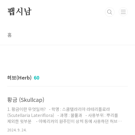
본문 바로가기
팹시남
홈
허브(Herb)
60
황금 (Skullcap)
1. 황금이란 무엇일까? - 학명 : 스쿰텔라리아 라테리플로라
(Scutellaria Lateriflora) - 과명 : 꿀풀과 - 사용부위 : 뿌리를
제외한 윗부분 - 아메리카의 원주민이 상처 등에 사용하던 허브입
니다. - 꽃받침 모양이 모자와 닮아서 「두개골(Skull)」과 「창
2024. 9. 24.
모자(Cap)」를 조합하여 이름 붙여졌다고 합니다.2. 황금의 성분