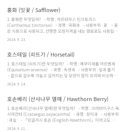
및 효능 - 긴장, 불안, 흥분, 히스테리 등의 스트레스를 완화하고 마
홍화 (잇꽃 / Safflower)
음을 안정시키는데 도움을 줍니다. - 월경전증후군(PMS)나 갱년
기 등 여성 특유의 기분 변화, 우울 증상 등에 좋습니다. - 스트레스
1. 홍화란 무엇일까? - 학명 : 카르타무스 틴크토리스
로 인한 두통이나 복통 등의 증상이나 불면증 개선에도 도움을 줍니
(Carthamus tinctorius) - 과명 : 국화과 - 사용부위 : 꽃 - 꽃
다. 3. 황금의 활용법 및 주의사항 - 뜨거운 물에 우려서..
은 식용으로 사용되고, 선명한 오렌지색을 내는 염료로도 사용됩니
다.2. 홍화의 성분 및 효능 - 혈행을 촉진시켜 체내 순환을 원활하
2024. 9. 23.
게 해 주어 몸을 따뜻하게 해 주고, 냉증이나 어깨결림을 개선하는
데 도움을 줍니다. - 월경을 촉진하고, 주기를 정돈 해주어 생리 불
호스테일 (쇠뜨기 / Horsetail)
순이나 갱년기 증상에 좋습니다. - 가래를 제거해주고, 기침을 멈
출 수 있게 도움을 줍니다.3. 홍화의 활용법 및 주의사항 - 뜨거운
1. 호스테일 (쇠뜨기)란 무엇일까? - 학명 : 에쿠이세툼 아르벤세
물에 우려서 마십니다. - 임신 중에는 사용하지 않는 것이 좋습니
(Equisetum arvense) - 과명 : 속샛과 - 사용부위 : 잎과 줄기
다. - 출혈성 질환이나 소화성 궤양이 있을 경우는 사용하지 않는
- 끝으로 갈수록 가늘고 길어지는 잎 모양이 말의 꼬리와 비슷하여
것이..
붙여진 이름이라고 합니다. - 이른 봄에 볼 수 있는 쇠뜨기가 성장
2024. 9. 14.
한 것이 호스테일입니다.2. 호스테일 (쇠뜨기)의 성분 및 효능 - 피
부의 결합조직을 강화시켜주는 산화규소가 많이 들어있어 외상 후
호손베리 (산사나무 열매 / Hawthorn Berry)
의 치료에 효과적이며, 손발톱, 머리카락, 뼈 등의 발육을 도와줍니
다. - 비뇨기계 이상 증상과 요도염, 신장 결석 등의 치료에도 도움
1. 호손베리(산사나무 열매)란 무엇일까? - 학명 : 크라타이구스 옥
을 줍니다. - 이뇨 작용이 뛰어납니다.3. 호스테일 (쇠뜨기)의 활용
시아칸타 (Crataegus oxyacantha) - 과명 : 장미과 - 사용부위
법 및 주의사항 - 뜨거운 물에 우려서 마십니다. - 심..
: 과실 - 「잉글리시 호손 (English Hawthorn)」이라고도 불립
니다. - 오래전부터 다산의 상징으로 생각하여 고대 그리스의 결혼
2024. 9. 11.
식에서는 부부의 번영을 기원하며 줄기를 하객들의 몸에 붙이도록