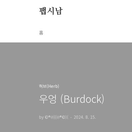
본문 바로가기
팹시남
홈
허브(Herb)
우엉 (Burdock)
by ©®℗}{℗®©)(
2024. 8. 15.