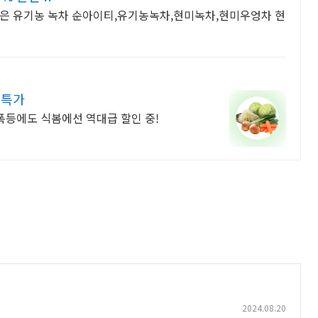
깊은 유기농 녹차 순아이티,유기농녹차,현미녹차,현미우엉차 현
 특가
폭등에도 식봄에선 역대급 할인 중!
2024.08.20