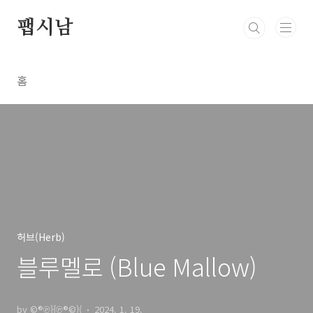
본문 바로가기
팹시남
홈
허브(Herb)
블루멜로 (Blue Mallow)
by ©®℗}{℗®©)(
2024. 1. 19.