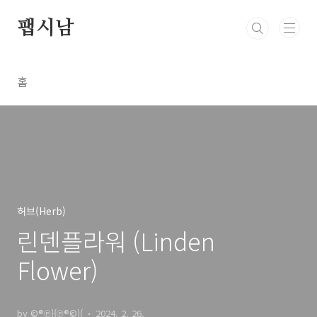
본문 바로가기
팹시남
홈
허브(Herb)
린덴플라워 (Linden
Flower)
by ©®℗}{℗®©)(
2024. 2. 26.