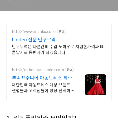
http://www.manku.co.kr
광고
Linden 전문 만쿠무역
만쿠무역은 다년간의 수입 노하우로 저렴한가격과 빠
른납기로 동반자가 되겠습니다.
http://m.boutiquejunior.com
광고
부띠끄주니어 아동드레스 최고
의 만족, 최고의 퀄리티
대한민국 아동드레스 대상 브랜드.
셀럽들과 고객님들이 항상 선택하는
최상급쇼핑몰. 최고의 아동드레스
쇼핑몰.
1. 린덴플라워란 무엇일까?